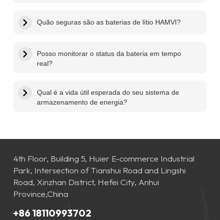
Quão seguras são as baterias de lítio HAMVI?
Posso monitorar o status da bateria em tempo
real?
Qual é a vida útil esperada do seu sistema de
armazenamento de energia?
4th Floor, Building 5, Huier E-commerce Industrial
Park, Intersection of Tianshui Road and Lingshi
Road, Xinzhan District, Hefei City, Anhui
Province,China
+86 18110993702